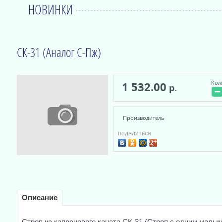
НОВИНКИ
СК-31 (Аналог С-Пж)
Кол
1 532.00
р.
−
Производитель
поделиться
Описание
Строп из капронового каната СК-31 (Строп с одним малы