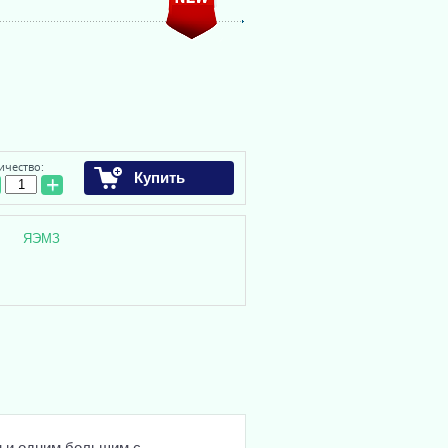
ичество:
Купить
+
ЯЭМЗ
м и одним большим с